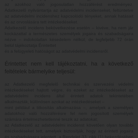
az azokhoz való jogosulatlan hozzáférést eredményez.
Adatkezelő nyilvántartja az adatvédelmi incidenseket, feltüntetve
az adatvédelmi incidenshez kapcsolódó tényeket, annak hatásait
és az orvoslására tett intézkedéseket.
Adatkezelő incidens bekövetkezése esetén – kivéve, ha nem jár
kockázattal a természetes személyek jogaira és szabadságaira
nézve – indokolatlan késedelem nélkül, de legfeljebb 72 órán
belül tájékoztatja Érintettet
és a felügyeleti hatóságot az adatvédelmi incidensről.
Érintettet nem kell tájékoztatni, ha a következő
feltételek bármelyike teljesül:
az Adatkezelő megfelelő technikai és szervezési védelmi
intézkedéseket hajtott végre, és ezeket az intézkedéseket az
adatvédelmi incidens által érintett adatok tekintetében
alkalmazták, különösen azokat az intézkedéseket –
mint például a titkosítás alkalmazása –, amelyek a személyes
adatokhoz való hozzáférésre fel nem jogosított személyek
számára értelmezhetetlenné teszik az adatokat;
az Adatkezelő az adatvédelmi incidenst követően olyan további
intézkedéseket tett, amelyek biztosítják, hogy az érintett jogaira
és szabadságaira jelentett, a Rendelet 33. cikk (1) bekezdésében