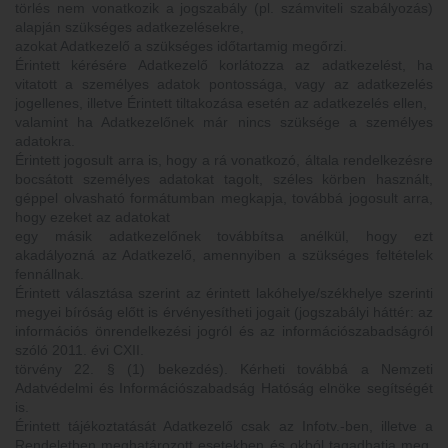
törlés nem vonatkozik a jogszabály (pl. számviteli szabályozás)
alapján szükséges adatkezelésekre,
azokat Adatkezelő a szükséges időtartamig megőrzi.
Érintett kérésére Adatkezelő korlátozza az adatkezelést, ha
vitatott a személyes adatok pontossága, vagy az adatkezelés
jogellenes, illetve Érintett tiltakozása esetén az adatkezelés ellen,
valamint ha Adatkezelőnek már nincs szüksége a személyes
adatokra.
Érintett jogosult arra is, hogy a rá vonatkozó, általa rendelkezésre
bocsátott személyes adatokat tagolt, széles körben használt,
géppel olvasható formátumban megkapja, továbbá jogosult arra,
hogy ezeket az adatokat
egy másik adatkezelőnek továbbítsa anélkül, hogy ezt
akadályozná az Adatkezelő, amennyiben a szükséges feltételek
fennállnak.
Érintett választása szerint az érintett lakóhelye/székhelye szerinti
megyei bíróság előtt is érvényesítheti jogait (jogszabályi háttér: az
információs önrendelkezési jogról és az információszabadságról
szóló 2011. évi CXII.
törvény 22. § (1) bekezdés). Kérheti továbbá a Nemzeti
Adatvédelmi és Információszabadság Hatóság elnöke segítségét
is.
Érintett tájékoztatását Adatkezelő csak az Infotv.-ben, illetve a
Rendeletben meghatározott esetekben és okból tagadhatja meg.