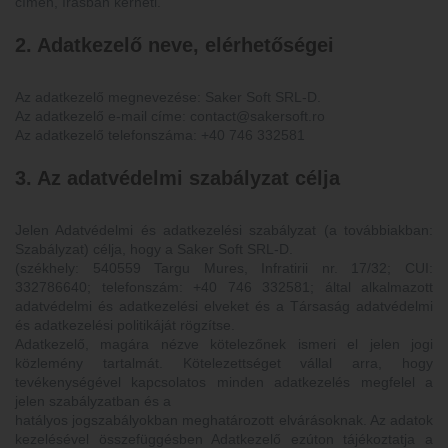
címen, írásban kérheti.
2. Adatkezelő neve, elérhetőségei
Az adatkezelő megnevezése: Saker Soft SRL-D.
Az adatkezelő e-mail címe: contact@sakersoft.ro
Az adatkezelő telefonszáma: +40 746 332581
3. Az adatvédelmi szabályzat célja
Jelen Adatvédelmi és adatkezelési szabályzat (a továbbiakban:
Szabályzat) célja, hogy a Saker Soft SRL-D.
(székhely: 540559 Targu Mures, Infratirii nr. 17/32; CUI:
332786640; telefonszám: +40 746 332581; által alkalmazott
adatvédelmi és adatkezelési elveket és a Társaság adatvédelmi
és adatkezelési politikáját rögzítse.
Adatkezelő, magára nézve kötelezőnek ismeri el jelen jogi
közlemény tartalmát. Kötelezettséget vállal arra, hogy
tevékenységével kapcsolatos minden adatkezelés megfelel a
jelen szabályzatban és a
hatályos jogszabályokban meghatározott elvárásoknak. Az adatok
kezelésével összefüggésben Adatkezelő ezúton tájékoztatja a