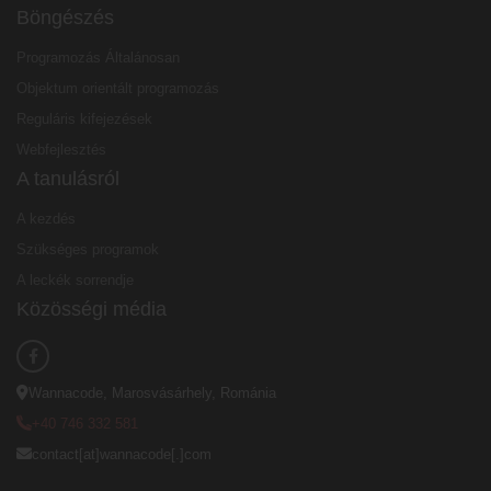
Böngészés
Programozás Általánosan
Objektum orientált programozás
Reguláris kifejezések
Webfejlesztés
A tanulásról
A kezdés
Szükséges programok
A leckék sorrendje
Közösségi média
Wannacode, Marosvásárhely, Románia
+40 746 332 581
contact[at]wannacode[.]com