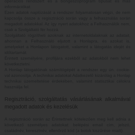
operációs rendszert és a böngészőprogram típusát és más
információkat.
Ezen adatok naplózását a rendszer folyamatosan végzi, de nem
kapcsolja össze a regisztráció során vagy a felhasználás során
megadott adatokkal. Az így nyert adatokhoz a Felhasználók nem,
csak a Szolgáltató fér hozzá.
Szolgáltató rögzítheti azoknak az internetoldalaknak az adatait,
ahonnan a Felhasználó eljutott a Honlapra, és azokat is,
amelyeket a Honlapon látogatott, valamint a látogatás idejét és
időtartamát.
Érintett személyére, profiljára ezekből az adatokból nem lehet
következtetni.
A Honlap látogatóinak számítógépét a rendszer egy ún. cookie-
val azonosítja. A technikai adatokat Adatkezelő kizárólag a Honlap
technikai üzemeltetése érdekében, valamint statisztikai célokra
használja fel.
Regisztráció, szolgáltatás vásárlásának alkalmával
megadott adatok és kezelésük
A regisztráció során az Érintettnek kötelezően meg kell adnia a
következő személyes adatokat: belépési email cím, jelszó,
családnév, keresztnév, ellenőrző kód (a botok kiszűrése miatt).