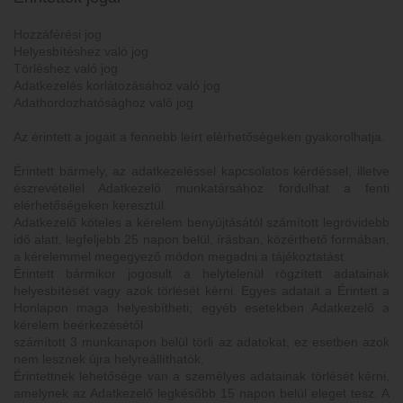
Hozzáférési jog
Helyesbítéshez való jog
Törléshez való jog
Adatkezelés korlátozásához való jog
Adathordozhatósághoz való jog
Az érintett a jogait a fennebb leírt elérhetőségeken gyakorolhatja.
Érintett bármely, az adatkezeléssel kapcsolatos kérdéssel, illetve
észrevétellel Adatkezelő munkatársához fordulhat a fenti
elérhetőségeken keresztül.
Adatkezelő köteles a kérelem benyújtásától számított legrövidebb
idő alatt, legfeljebb 25 napon belül, írásban, közérthető formában,
a kérelemmel megegyező módon megadni a tájékoztatást.
Érintett bármikor jogosult a helytelenül rögzített adatainak
helyesbítését vagy azok törlését kérni. Egyes adatait a Érintett a
Honlapon maga helyesbítheti; egyéb esetekben Adatkezelő a
kérelem beérkezésétől
számított 3 munkanapon belül törli az adatokat, ez esetben azok
nem lesznek újra helyreállíthatók.
Érintettnek lehetősége van a személyes adatainak törlését kérni,
amelynek az Adatkezelő legkésőbb 15 napon belül eleget tesz. A