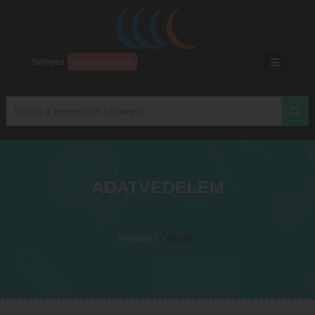
Belépés
Tanulás kezdete
ADATVÉDELEM
Főoldal
/
Oldalak