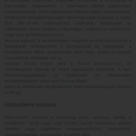
A személyes adatokhoz szigorúan korlátozott a hozzáférés a
jogosulatlan megismerés, a személyes adatok jogosulatlan
megváltoztatása, illetve jogosulatlan felhasználása megelőzésére.
Adatkezelő honlapját kiszolgáló szerverek saját magánál, a Saker
Soft SRL-D-nél (sakersoft.hu) találhatók. Adatkezelő az
adatkezelés során megőrzi a titkosságot: megvédi az információt,
hogy csak az férhessen hozzá,
aki erre jogosult; a sértetlenséget: megvédi az információnak és a
feldolgozás módszerének a pontosságát és teljességét; a
rendelkezésre állást: gondoskodik arról, hogy amikor a jogosult
használónak szüksége van rá,
valóban hozzá tudjon férni a kívánt információhoz, és
rendelkezésre álljanak az ezzel kapcsolatos eszközök. A fenti
kötelezettségvállalást az Adatkezelő az adatkezelési
tevékenységében részt vevő munkavállalói,
illetve az Adatkezelő megbízásából eljáró adatfeldolgozók részére
is előírja.
Adatvédelmi incidens
Adatvédelmi incidens a biztonság olyan sérülése, amely a
továbbított, tárolt vagy más módon kezelt személyes adatok
véletlen vagy jogellenes megsemmisítését, elvesztését,
megváltoztatását, jogosulatlan közlését vagy