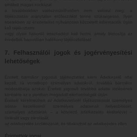
említett magas kockázat
a továbbiakban valószínűsíthetően nem valósul meg; a
tájékoztatás aránytalan erőfeszítést tenne szükségessé. Ilyen
esetekben az érintetteket nyilvánosan közzétett információk útján
kell tájékoztatni,
vagy olyan hasonló intézkedést kell hozni, amely biztosítja az
érintettek hasonlóan hatékony tájékoztatását.
7. Felhasználói jogok és jogérvényesítési
lehetőségek
Érintett bármikor jogosult tájékoztatást kérni Adatkezelő által
kezelt, rá vonatkozó személyes adatokról, továbbá bármikor
módosíthatja azokat. Érintett jogosult továbbá adatai törlésének
kérésére az e pontban megadott elérhetőségek útján.
Érintett kérelmezheti az Adatkezelőnél tájékoztatását személyes
adatai kezeléséről, személyes adatainak helyesbítését,
személyes adatainak – a kötelező adatkezelés kivételével –
törlését vagy zárolását,
az adatkezelés korlátozását, és tiltakozhat az adatkezelés ellen.
Érintettek jogai