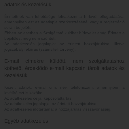
adatok és kezelésük
Érintettnek van lehetősége feliratkozni a hírlevél elfogadására,
amennyiben ezt az adatlapja szerkesztésénél vagy a regisztráció
során be jelöli.
Ebben az esetben a Szolgáltató küldhet hírlevelet amíg Érintett a
bejelölést meg nem szünteti.
Az adatkezelés jogalapja: az érintett hozzájárulása, illetve
jogszabályi előírás (számviteli törvény).
E-mail címekre küldött, nem szolgáltatáshoz
köthető, érdeklődő e-mail kapcsán tárolt adatok és
kezelésük
Kezelt adatok: e-mail cím, név, telefonszám, amennyiben a
levélíró ezt is közölte.
Az adatkezelés célja: kapcsolattartás.
Az adatkezelés jogalapja: az érintett hozzájárulása.
Az adatkezelés időtartama: a hozzájárulás visszavonásáig.
Egyéb adatkezelés