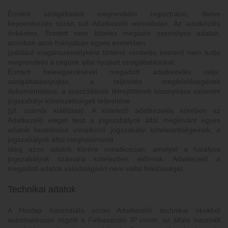
Érintett szolgáltatást megrendelni regisztráció, illetve
bejelentkezés során tud Adatkezelő weboldalán. Az adatközlés
önkéntes, Érintett nem köteles megadni személyes adatait,
azonban azok hiányában egyes esetekben
(például magánszemélyként történő rendelés esetén) nem tudja
megrendelni a cégünk által nyújtott szolgáltatásokat.
Érintett beleegyezésével megadott adatkezelés célja:
szolgáltatásnyújtás, a teljesítés megfelelőségének
dokumentálása, a szerződések létrejöttének bizonyítása valamint
jogszabályi kötelezettségek teljesítése
(pl. számla kiállítása). A kötelező adatkezelés körében az
Adatkezelő eleget tesz a jogszabályok által megkívánt egyes
adatok kezelésére vonatkozó jogszabályi kötelezettségeinek, a
jogszabályok által meghatározott
ideig azon adatok körére vonatkozóan, amelyet a hatályos
jogszabályok számára kötelezően előírnak. Adatkezelő a
megadott adatok valódiságáért nem vállal felelősséget.
Technikai adatok
A Honlap használata során Adatkezelő technikai okokból
automatikusan rögzíti a Felhasználó IP címét, az általa használt