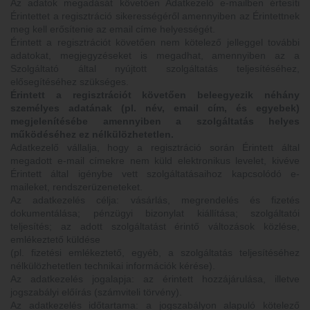
Az adatok megadását követően Adatkezelő e-mailben értesíti
Érintettet a regisztráció sikerességéről amennyiben az Érintettnek
meg kell erősítenie az email címe helyességét.
Érintett a regisztrációt követően nem kötelező jelleggel további
adatokat, megjegyzéseket is megadhat, amennyiben az a
Szolgáltató által nyújtott szolgáltatás teljesítéséhez,
elősegítéséhez szükséges.
Érintett a regisztrációt követően beleegyezik néhány
személyes adatának (pl. név, email cím, és egyebek)
megjelenítésébe amennyiben a szolgáltatás helyes
működéséhez ez nélkülözhetetlen.
Adatkezelő vállalja, hogy a regisztráció során Érintett által
megadott e-mail címekre nem küld elektronikus levelet, kivéve
Érintett által igénybe vett szolgáltatásaihoz kapcsolódó e-
maileket, rendszerüzeneteket.
Az adatkezelés célja: vásárlás, megrendelés és fizetés
dokumentálása; pénzügyi bizonylat kiállítása; szolgáltatói
teljesítés; az adott szolgáltatást érintő változások közlése,
emlékeztető küldése
(pl. fizetési emlékeztető, egyéb, a szolgáltatás teljesítéséhez
nélkülözhetetlen technikai információk kérése).
Az adatkezelés jogalapja: az érintett hozzájárulása, illetve
jogszabályi előírás (számviteli törvény).
Az adatkezelés időtartama: a jogszabályon alapuló kötelező