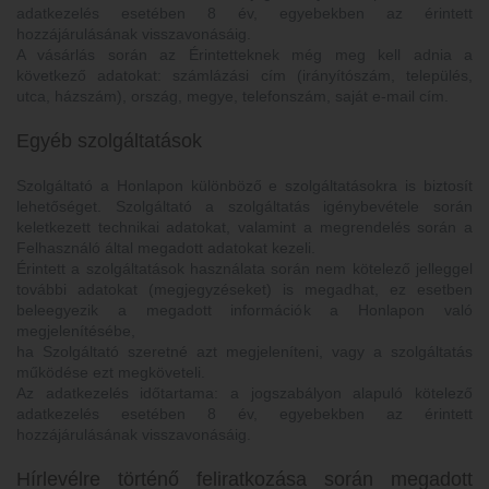
adatkezelés esetében 8 év, egyebekben az érintett
hozzájárulásának visszavonásáig.
A vásárlás során az Érintetteknek még meg kell adnia a
következő adatokat: számlázási cím (irányítószám, település,
utca, házszám), ország, megye, telefonszám, saját e-mail cím.
Egyéb szolgáltatások
Szolgáltató a Honlapon különböző e szolgáltatásokra is biztosít
lehetőséget. Szolgáltató a szolgáltatás igénybevétele során
keletkezett technikai adatokat, valamint a megrendelés során a
Felhasználó által megadott adatokat kezeli.
Érintett a szolgáltatások használata során nem kötelező jelleggel
további adatokat (megjegyzéseket) is megadhat, ez esetben
beleegyezik a megadott információk a Honlapon való
megjelenítésébe,
ha Szolgáltató szeretné azt megjeleníteni, vagy a szolgáltatás
működése ezt megköveteli.
Az adatkezelés időtartama: a jogszabályon alapuló kötelező
adatkezelés esetében 8 év, egyebekben az érintett
hozzájárulásának visszavonásáig.
Hírlevélre történő feliratkozása során megadott