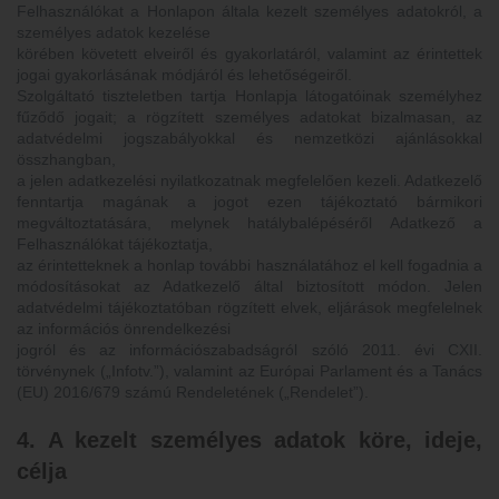
Felhasználókat a Honlapon általa kezelt személyes adatokról, a
személyes adatok kezelése
körében követett elveiről és gyakorlatáról, valamint az érintettek
jogai gyakorlásának módjáról és lehetőségeiről.
Szolgáltató tiszteletben tartja Honlapja látogatóinak személyhez
fűződő jogait; a rögzített személyes adatokat bizalmasan, az
adatvédelmi jogszabályokkal és nemzetközi ajánlásokkal
összhangban,
a jelen adatkezelési nyilatkozatnak megfelelően kezeli. Adatkezelő
fenntartja magának a jogot ezen tájékoztató bármikori
megváltoztatására, melynek hatálybalépéséről Adatkező a
Felhasználókat tájékoztatja,
az érintetteknek a honlap további használatához el kell fogadnia a
módosításokat az Adatkezelő által biztosított módon. Jelen
adatvédelmi tájékoztatóban rögzített elvek, eljárások megfelelnek
az információs önrendelkezési
jogról és az információszabadságról szóló 2011. évi CXII.
törvénynek („Infotv.”), valamint az Európai Parlament és a Tanács
(EU) 2016/679 számú Rendeletének („Rendelet”).
4. A kezelt személyes adatok köre, ideje,
célja